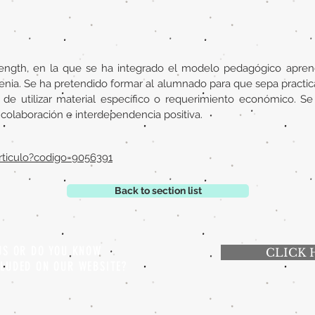
rength, en la que se ha integrado el modelo pedagógico aprend
stenia. Se ha pretendido formar al alumnado para que sepa practica
d de utilizar material específico o requerimiento económico. S
colaboración e interdependencia positiva.
/articulo?codigo=9056391
Back to section list
 US OR DO YOU KNOW
CLICK 
CLUDED ON OUR WEBSITE?