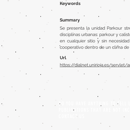
Keywords
Summary
Se presenta la unidad Parkour st
disciplinas urbanas: parkour y cali
en cualquier sitio y sin necesida
cooperativo dentro de un clima de 
Url
https://dialnet.unirioja.es/servlet
DO YOU HAVE ANYTHING TO TELL
PUBLICATIONS THAT ARE NOT IN
CONTACT US