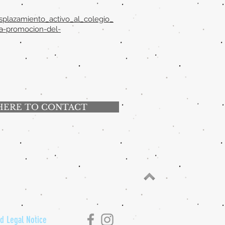
plazamiento_activo_al_colegio_
a-promocion-del-
HERE TO CONTACT
nd Legal Notice