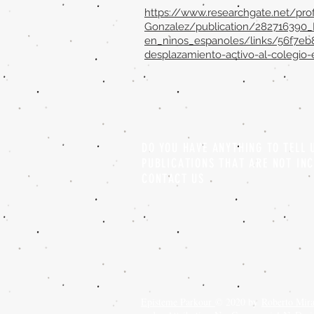
https://www.researchgate.net/profi
Gonzalez/publication/282716390_
en_ninos_espanoles/links/56f7eb
desplazamiento-activo-al-colegio-
DO YOU HAVE ANYTHING TO TELL
PUBLICATIONS THAT ARE NOT IN
CONTACT US
Episteme Parkour
© 2020 by
Roberto Mir