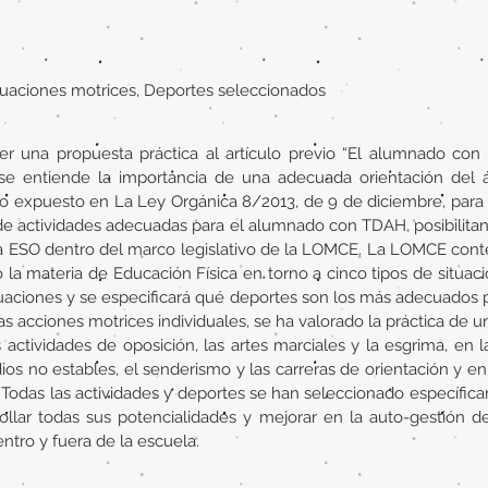
tuaciones motrices, Deportes seleccionados
er una propuesta práctica al artículo previo “El alumnado con
ue se entiende la importancia de una adecuada orientación del 
 expuesto en La Ley Orgánica 8/2013, de 9 de diciembre, para l
e actividades adecuadas para el alumnado con TDAH, posibilitan
 la ESO dentro del marco legislativo de la LOMCE. La LOMCE cont
o la materia de Educación Física en torno a cinco tipos de situac
ituaciones y se especificará qué deportes son los más adecuados 
las acciones motrices individuales, se ha valorado la práctica de
s actividades de oposición, las artes marciales y la esgrima, en 
ios no estables, el senderismo y las carreras de orientación y en l
a. Todas las actividades y deportes se han seleccionado específ
ar todas sus potencialidades y mejorar en la auto-gestión de s
entro y fuera de la escuela.