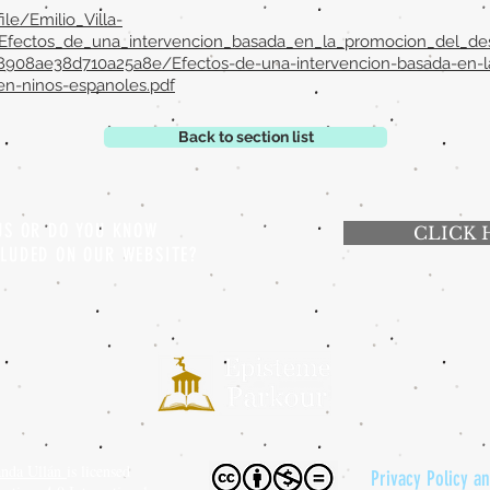
le/Emilio_Villa-
Efectos_de_una_intervencion_basada_en_la_promocion_del_des
8908ae38d710a25a8e/Efectos-de-una-intervencion-basada-en-l
en-ninos-espanoles.pdf
Back to section list
 US OR DO YOU KNOW
CLICK 
CLUDED ON OUR WEBSITE?
anda Ullán
is licensed
Privacy Policy a