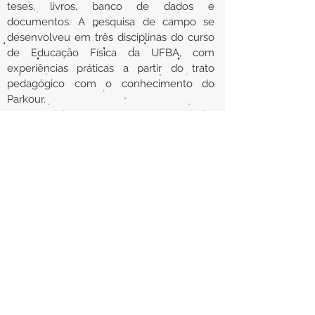
teses, livros, banco de dados e
documentos. A pesquisa de campo se
desenvolveu em três disciplinas do curso
de Educação Física da UFBA, com
experiências práticas a partir do trato
pedagógico com o conhecimento do
Parkour.
Url
https://repositorio.ufba.br/ri/handle/ri/20
022
Back to section list
DO YOU HAVE ANYTHING TO TELL US OR DO
YOU KNOW PUBLICATIONS THAT ARE NOT
INCLUDED ON OUR WEBSITE? CONTACT US
CLICK HERE TO CONTACT