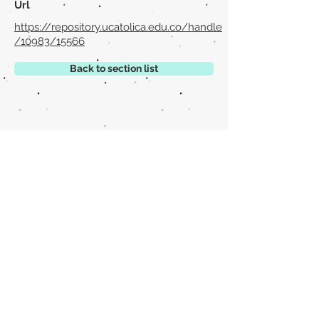
Url
https://repository.ucatolica.edu.co/handle
/10983/15566
Back to section list
DO YOU HAVE ANYTHING TO TELL US OR DO
YOU KNOW PUBLICATIONS THAT ARE NOT
INCLUDED ON OUR WEBSITE? CONTACT US
CLICK HERE TO CONTACT
Episteme Parkour
© 2020 by
Roberto Miranda
Ullán
is licensed under
Attribution-
NonCommercial-NoDerivatives 4.0 International