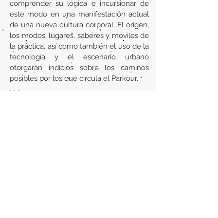
comprender su lógica e incursionar de
este modo en una manifestación actual
de una nueva cultura corporal. El origen,
los modos, lugares, saberes y móviles de
la práctica, así como también el uso de la
tecnología y el escenario urbano
otorgarán indicios sobre los caminos
posibles por los que circula el Parkour.
Url
http://sedici.unlp.edu.ar/handle/10915/3
5463
Back to section list
DO YOU HAVE ANYTHING TO TELL US OR DO
YOU KNOW PUBLICATIONS THAT ARE NOT
INCLUDED ON OUR WEBSITE? CONTACT US