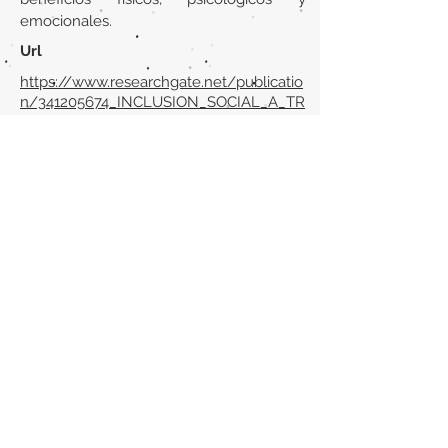
emocionales.
Url
https://www.researchgate.net/publicatio
n/341205674_INCLUSION_SOCIAL_A_TR
AVES_DEL_PARKOUR_EL_CASO_DE_VA
LENCIA
Back to section list
DO YOU HAVE ANYTHING TO TELL US OR DO
YOU KNOW PUBLICATIONS THAT ARE NOT
INCLUDED ON OUR WEBSITE? CONTACT US
CLICK HERE TO CONTACT