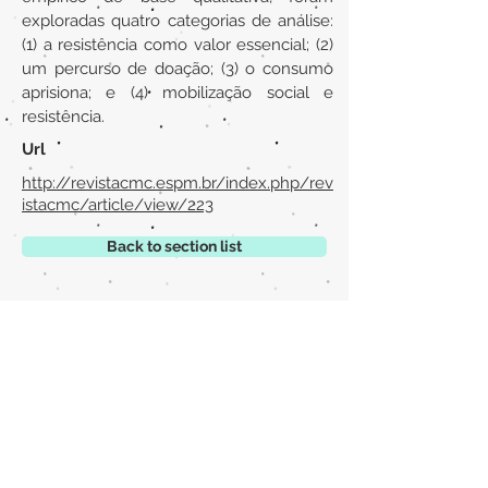
exploradas quatro categorias de análise:
(1) a resistência como valor essencial; (2)
um percurso de doação; (3) o consumo
aprisiona; e (4) mobilização social e
resistência.
Url
http://revistacmc.espm.br/index.php/rev
istacmc/article/view/223
Back to section list
DO YOU HAVE ANYTHING TO TELL US OR DO
YOU KNOW PUBLICATIONS THAT ARE NOT
INCLUDED ON OUR WEBSITE? CONTACT US
CLICK HERE TO CONTACT