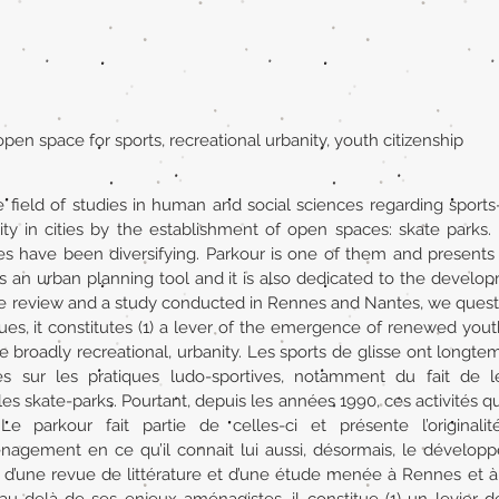
pen space for sports, recreational urbanity, youth citizenship
field of studies in human and social sciences regarding sports-l
bility in cities by the establishment of open spaces: skate parks
aces have been diversifying. Parkour is one of them and presents 
 is an urban planning tool and it is also dedicated to the develop
ature review and a study conducted in Rennes and Nantes, we quest
ues, it constitutes (1) a lever of the emergence of renewed youth 
re broadly recreational, urbanity. Les sports de glisse ont lon
 sur les pratiques ludo-sportives, notamment du fait de leur
s skate-parks. Pourtant, depuis les années 1990, ces activités qu
 Le parkour fait partie de celles-ci et présente l’originalit
nagement en ce qu’il connait lui aussi, désormais, le dévelop
tir d’une revue de littérature et d’une étude menée à Rennes et 