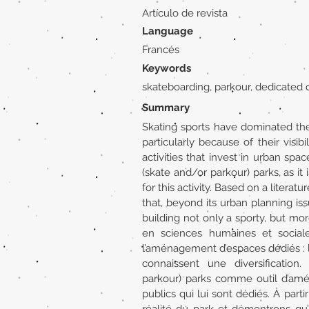
Artículo de revista
Language
Francés
Keywords
skateboarding, parkour, dedicated o
Summary
Skating sports have dominated the 
particularly because of their visi
activities that invest in urban sp
(skate and/or parkour) parks, as it
for this activity. Based on a liter
that, beyond its urban planning iss
building not only a sporty, but mo
en sciences humaines et sociales
l’aménagement d’espaces dédiés : le
connaissent une diversification.
parkour) parks comme outil d’amé
publics qui lui sont dédiés. À par