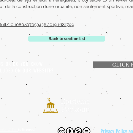
au-delà de ses enjeux aménagistes, il constitue (1) un levier 
ur de la construction d’une urbanité, non seulement sportive, mai
full/10.1080/07053436.2019.1681799
Back to section list
 US OR DO YOU KNOW
CLICK 
CLUDED ON OUR WEBSITE?
anda Ullán
is licensed
Privacy Policy a