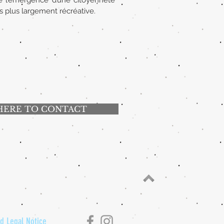
de l’émergence d’une citoyenneté
s plus largement récréative.
HERE TO CONTACT
nd Legal Notice