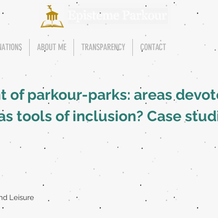
NATIONS
ABOUT ME
TRANSPARENCY
CONTACT
of parkour-parks: areas devot
 as tools of inclusion? Case stu
and Leisure