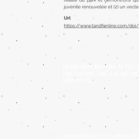
réalité du park et démontrons qu’
juvénile renouvelée et (2) un vecte
Url
https://www.tandfonline.com/doi/
DO YOU HAVE ANYTHING TO TELL
PUBLICATIONS THAT ARE NOT IN
CONTACT US
Episteme Parkour
© 2020 by
Roberto Mir