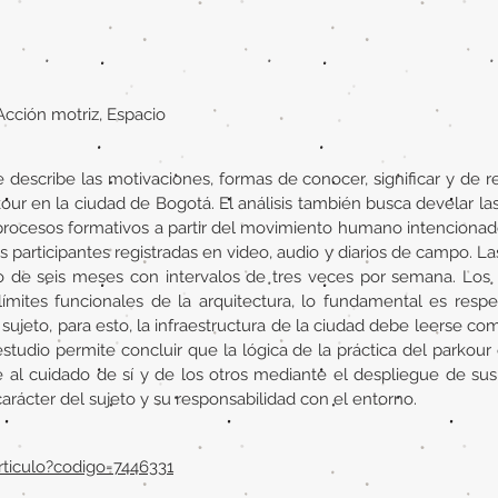
 Acción motriz, Espacio
 describe las motivaciones, formas de conocer, significar y de r
rkour en la ciudad de Bogotá. El análisis también busca develar l
 procesos formativos a partir del movimiento humano intencionado.
s participantes registradas en video, audio y diarios de campo. L
o de seis meses con intervalos de tres veces por semana. Los 
ímites funcionales de la arquitectura, lo fundamental es respet
ujeto, para esto, la infraestructura de la ciudad debe leerse com
estudio permite concluir que la lógica de la práctica del parkour
l cuidado de sí y de los otros mediante el despliegue de sus 
 carácter del sujeto y su responsabilidad con el entorno.
/articulo?codigo=7446331