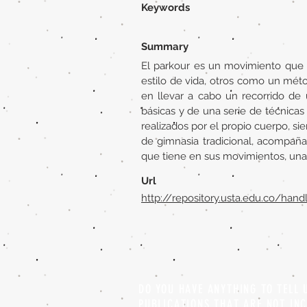
Keywords
Summary
El parkour es un movimiento que 
estilo de vida, otros como un méto
en llevar a cabo un recorrido de 
básicas y de una serie de técnica
realizados por el propio cuerpo, si
de gimnasia tradicional, acompaña
que tiene en sus movimientos, una
Url
http://repository.usta.edu.co/han
DO YOU HAVE ANYTHING TO TELL
PUBLICATIONS THAT ARE NOT IN