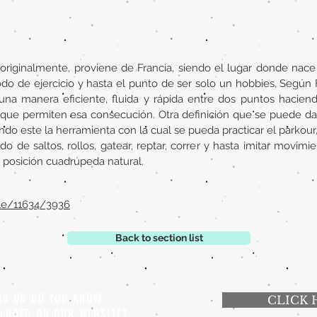
originalmente, proviene de Francia, siendo el lugar donde nac
do de ejercicio y hasta el punto de ser solo un hobbies, Según Fe
una manera eficiente, fluida y rápida entre dos puntos haciend
s que permiten esa consecución. Otra definición que se puede da
endo este la herramienta con la cual se pueda practicar el parkour
do de saltos, rollos, gatear, reptar, correr y hasta imitar mov
 posición cuadrúpeda natural.
dle/11634/3936
Back to section list
 US OR DO YOU KNOW
CLICK 
CLUDED ON OUR WEBSITE?