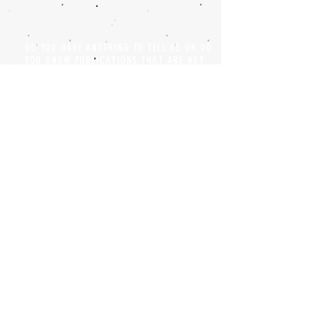
DO YOU HAVE ANYTHING TO TELL US OR DO
YOU KNOW PUBLICATIONS THAT ARE NOT
INCLUDED ON OUR WEBSITE? CONTACT US
CLICK HERE TO CONTACT
Episteme Parkour
© 2020 by
Roberto Miranda
Ullán
is licensed under
Attribution-
NonCommercial-NoDerivatives 4.0 International