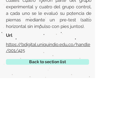
cuales cuatro fueron parte del grupo
experimental y cuatro del grupo control,
a cada uno se le evaluó su potencia de
piernas mediante un pre-test (salto
horizontal sin impulso con pies juntos).
Url
https://bdigital.uniquindio.edu.co/handle
/001/425
Back to section list
DO YOU HAVE ANYTHING TO TELL US OR DO
YOU KNOW PUBLICATIONS THAT ARE NOT
INCLUDED ON OUR WEBSITE? CONTACT US
CLICK HERE TO CONTACT